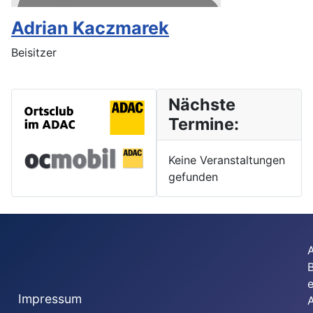
Adrian Kaczmarek
Beisitzer
Nächste
Termine:
Keine Veranstaltungen
gefunden
e
Impressum