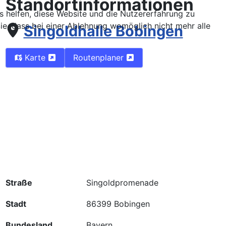
Standortinformationen
ns helfen, diese Website und die Nutzererfahrung zu
ie, dass bei einer Ablehnung womöglich nicht mehr alle
Singoldhalle Bobingen
Karte
Routenplaner
Straße
Singoldpromenade
Stadt
86399 Bobingen
Bundesland
Bayern