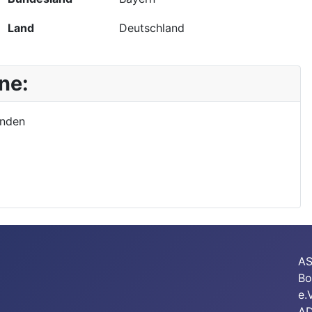
Land
Deutschland
ne:
unden
A
Bo
e.
A