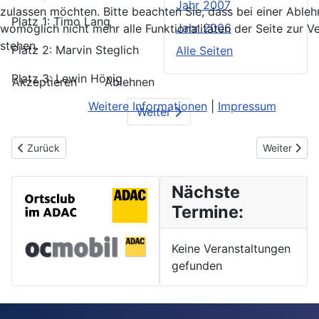
Jahr 2007
zulassen möchten. Bitte beachten Sie, dass bei einer Able
Platz 1: Timo Lang
Jahr 2006
womöglich nicht mehr alle Funktionalitäten der Seite zur 
stehen.
Platz 2: Marvin Steglich
Alle Seiten
Platz 3: Lewin Hönig
Akzeptieren
Ablehnen
Weitere Informationen
|
Impressum
Weiter
Vorheriger Beitrag: Fuhrpark
Nächster Bei
Zurück
Weiter
Nächste
Termine:
Keine Veranstaltungen
gefunden