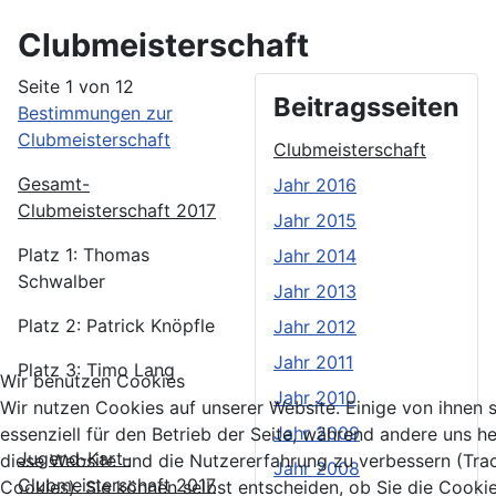
Clubmeisterschaft
Seite 1 von 12
Beitragsseiten
Bestimmungen zur
Clubmeisterschaft
Clubmeisterschaft
Gesamt-
Jahr 2016
Clubmeisterschaft 2017
Jahr 2015
Platz 1: Thomas
Jahr 2014
Schwalber
Jahr 2013
Platz 2: Patrick Knöpfle
Jahr 2012
Jahr 2011
Platz 3: Timo Lang
Wir benutzen Cookies
Jahr 2010
Wir nutzen Cookies auf unserer Website. Einige von ihnen 
Jahr 2009
essenziell für den Betrieb der Seite, während andere uns he
Jugend-Kart-
diese Website und die Nutzererfahrung zu verbessern (Tra
Jahr 2008
Clubmeisterschaft 2017
Cookies). Sie können selbst entscheiden, ob Sie die Cooki